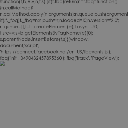
!function(f,b,e,v,n,t,s) {if(f.fbq)return;n=f.fbq=function()
{n.callMethod?
n.callMethod.apply(n,arguments):n.queue.push(arguments
if(!f._fbq)f._fbq=n;n.push=n;n.loaded=!0;n.version='2.0';
n.queue=[];t=b.createElement(e);t.async=!0;
t.src=v;s=b.getElementsByTagName(e)[0];
s.parentNode.insertBefore(t,s)}(window,
document,'script',
'https://connect.facebook.net/en_US/fbevents.js');
fbq('init', '3490432457895360'); fbq('track', 'PageView');