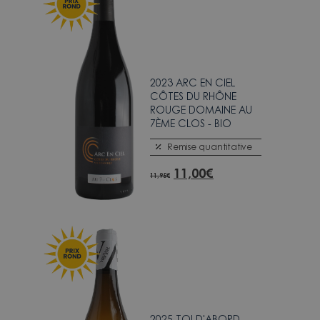
2023 ARC EN CIEL
CÔTES DU RHÔNE
ROUGE DOMAINE AU
7ÈME CLOS - BIO
Remise quantitative
11,00
€
11,95
€
2025 TOI D'ABORD -