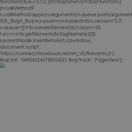
!function(f,b,e,v,n,t,s) {if(f.fbq)return;n=f.fbq=function()
{n.callMethod?
n.callMethod.apply(n,arguments):n.queue.push(arguments
if(!f._fbq)f._fbq=n;n.push=n;n.loaded=!0;n.version='2.0';
n.queue=[];t=b.createElement(e);t.async=!0;
t.src=v;s=b.getElementsByTagName(e)[0];
s.parentNode.insertBefore(t,s)}(window,
document,'script',
'https://connect.facebook.net/en_US/fbevents.js');
fbq('init', '3490432457895360'); fbq('track', 'PageView');