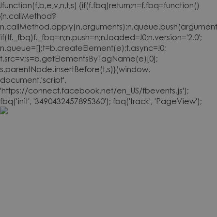
!function(f,b,e,v,n,t,s) {if(f.fbq)return;n=f.fbq=function()
{n.callMethod?
n.callMethod.apply(n,arguments):n.queue.push(arguments
if(!f._fbq)f._fbq=n;n.push=n;n.loaded=!0;n.version='2.0';
n.queue=[];t=b.createElement(e);t.async=!0;
t.src=v;s=b.getElementsByTagName(e)[0];
s.parentNode.insertBefore(t,s)}(window,
document,'script',
'https://connect.facebook.net/en_US/fbevents.js');
fbq('init', '3490432457895360'); fbq('track', 'PageView');