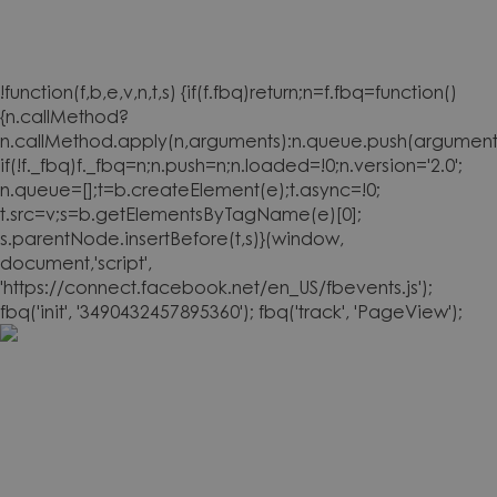
!function(f,b,e,v,n,t,s) {if(f.fbq)return;n=f.fbq=function()
{n.callMethod?
n.callMethod.apply(n,arguments):n.queue.push(arguments
if(!f._fbq)f._fbq=n;n.push=n;n.loaded=!0;n.version='2.0';
n.queue=[];t=b.createElement(e);t.async=!0;
t.src=v;s=b.getElementsByTagName(e)[0];
s.parentNode.insertBefore(t,s)}(window,
document,'script',
'https://connect.facebook.net/en_US/fbevents.js');
fbq('init', '3490432457895360'); fbq('track', 'PageView');