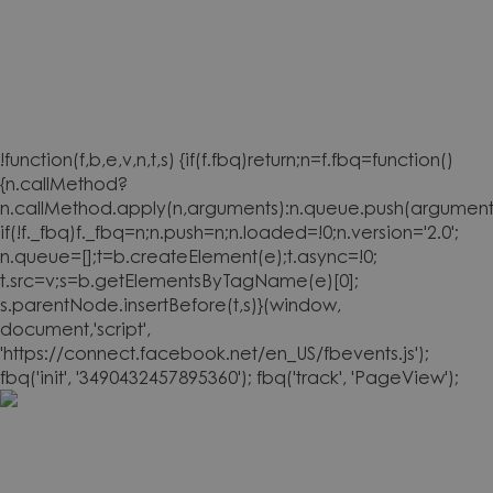
!function(f,b,e,v,n,t,s) {if(f.fbq)return;n=f.fbq=function()
{n.callMethod?
n.callMethod.apply(n,arguments):n.queue.push(arguments
if(!f._fbq)f._fbq=n;n.push=n;n.loaded=!0;n.version='2.0';
n.queue=[];t=b.createElement(e);t.async=!0;
t.src=v;s=b.getElementsByTagName(e)[0];
s.parentNode.insertBefore(t,s)}(window,
document,'script',
'https://connect.facebook.net/en_US/fbevents.js');
fbq('init', '3490432457895360'); fbq('track', 'PageView');