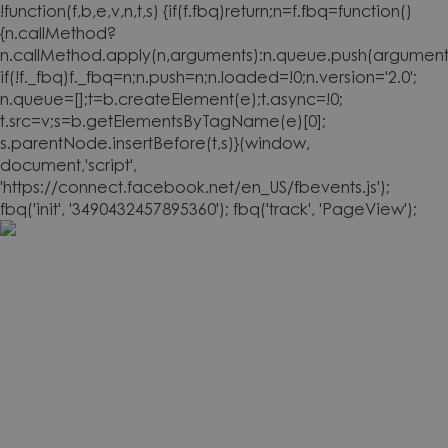
!function(f,b,e,v,n,t,s) {if(f.fbq)return;n=f.fbq=function()
{n.callMethod?
n.callMethod.apply(n,arguments):n.queue.push(arguments
if(!f._fbq)f._fbq=n;n.push=n;n.loaded=!0;n.version='2.0';
n.queue=[];t=b.createElement(e);t.async=!0;
t.src=v;s=b.getElementsByTagName(e)[0];
s.parentNode.insertBefore(t,s)}(window,
document,'script',
'https://connect.facebook.net/en_US/fbevents.js');
fbq('init', '3490432457895360'); fbq('track', 'PageView');