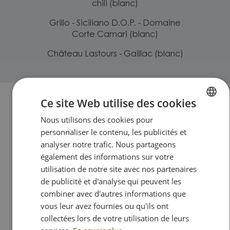
chili (blanc)
Grillo - Siciliano D.O.P. - Domaine
Corte Camari (blanc)
Château Lastours - Gaillac (blanc)
Ce site Web utilise des cookies
Nos colis cadeaux
Nous utilisons des cookies pour
FRENCH
personnaliser le contenu, les publicités et
DUTCH
analyser notre trafic. Nous partageons
également des informations sur votre
utilisation de notre site avec nos partenaires
de publicité et d'analyse qui peuvent les
combiner avec d'autres informations que
COLIS "LES COPAINS
vous leur avez fournies ou qu'ils ont
D'ABORD"
collectées lors de votre utilisation de leurs
Remise quantitative