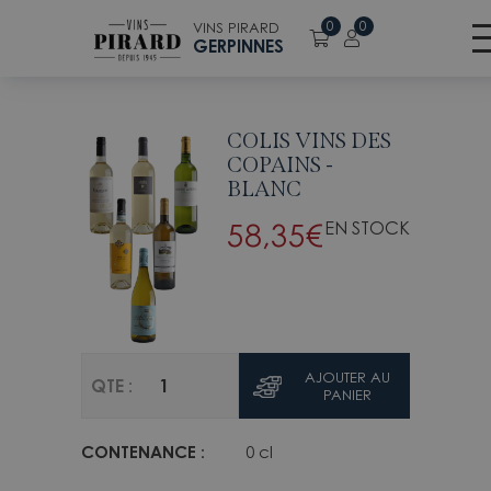
Retour à la liste des vins
0
0
VINS PIRARD
GERPINNES
COLIS VINS DES
COPAINS -
BLANC
58,35
€
EN STOCK
AJOUTER AU
QTE :
PANIER
CONTENANCE :
0 cl