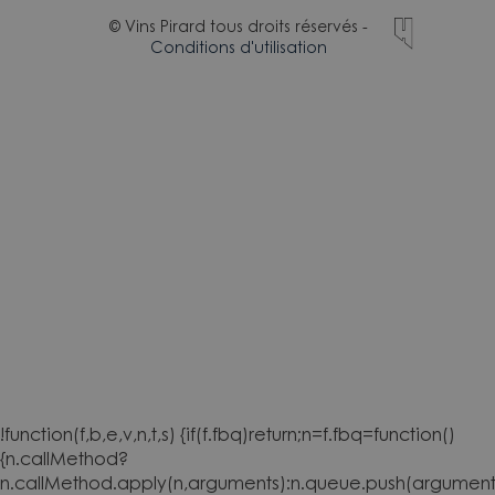
© Vins Pirard tous droits réservés -
Conditions d'utilisation
!function(f,b,e,v,n,t,s) {if(f.fbq)return;n=f.fbq=function()
{n.callMethod?
n.callMethod.apply(n,arguments):n.queue.push(arguments