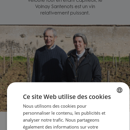
velouté tout en étant capiteux, le
Volnay Santenots est un vin
relativement puissant.
Ce site Web utilise des cookies
Nous utilisons des cookies pour
FRENCH
personnaliser le contenu, les publicités et
DUTCH
analyser notre trafic. Nous partageons
Domaine Pierre Morey
également des informations sur votre