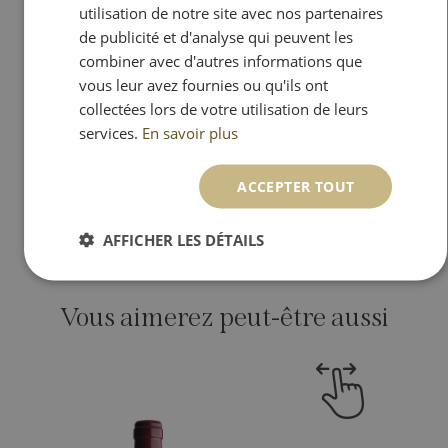
utilisation de notre site avec nos partenaires
Au coeur de Meursault…
de publicité et d'analyse qui peuvent les
combiner avec d'autres informations que
La surface totale du domaine de
vous leur avez fournies ou qu'ils ont
Pierre et Anne Morey est d’environ 10
collectées lors de votre utilisation de leurs
hectares, répartis en différentes
services.
En savoir plus
parcelles dans les villages de
Monthelie, Pommard, Puligny-
Montrachet et essentiellement
ACCEPTER TOUT
Meursault.
AFFICHER LES DÉTAILS
Vous aimerez peut-être aussi