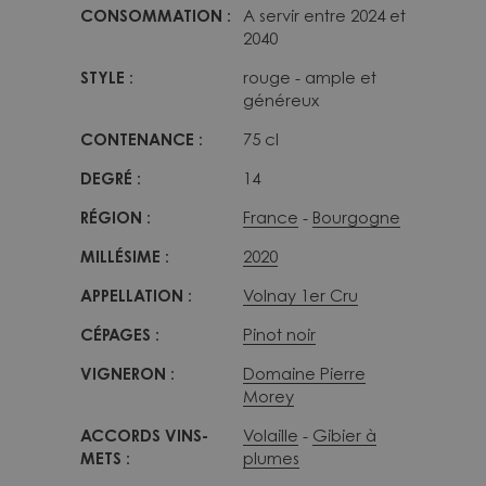
CONSOMMATION :
A servir entre 2024 et
2040
STYLE :
rouge - ample et
généreux
CONTENANCE :
75 cl
DEGRÉ :
14
RÉGION :
France
Bourgogne
MILLÉSIME :
2020
APPELLATION :
Volnay 1er Cru
CÉPAGES :
Pinot noir
VIGNERON :
Domaine Pierre
Morey
ACCORDS VINS-
Volaille
Gibier à
METS :
plumes