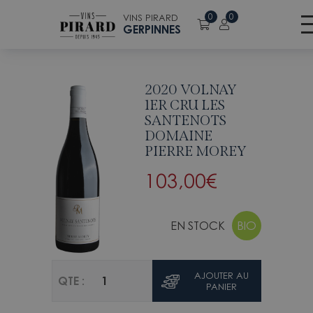
Retour à la liste des vins
0
0
VINS PIRARD
GERPINNES
2020 VOLNAY
1ER CRU LES
SANTENOTS
DOMAINE
PIERRE MOREY
103,00
€
EN STOCK
BIO
AJOUTER AU
QTE :
PANIER