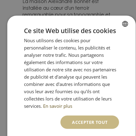
La maison Alexandre Bonnet est
installée au cœur d'un terroir
remarquable pour sa topographie et
sa production. "Les Riceys" qui fait
donc partie de ces terroirs privilégiés,
Ce site Web utilise des cookies
se caractérise par des coteaux
Nous utilisons des cookies pour
FRENCH
abrupts, mais remarquablement bien
personnaliser le contenu, les publicités et
exposés au soleil. Notre objectif a
DUTCH
toujours été de contrôler chaque
analyser notre trafic. Nous partageons
étape de la production en restant
également des informations sur votre
attentif à tout ce qui peut contribuer à
utilisation de notre site avec nos partenaires
améliorer la qualité de nos Vins de
de publicité et d'analyse qui peuvent les
Champagne. Préparer pendant
combiner avec d'autres informations que
plusieurs années, l'avènement d'un
vous leur avez fournies ou qu'ils ont
grand Champagne reste un travail
collectées lors de votre utilisation de leurs
artisanal mais aussi une œuvre de
services.
En savoir plus
haute technicité. Les méthodes
d'élaboration chez Alexandre Bonnet
sont restées inchangées depuis plus
ACCEPTER TOUT
de trois générations. Assemblage de
Pinot Noir , vieilli en cave au minimum