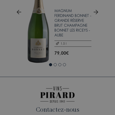
MAGNUM
FERDINAND BONNET -
GRANDE RÉSERVE
BRUT CHAMPAGNE
BONNET LES RICEYS -
AUBE
E
1.5 l
T
79,00
€
Contactez-nous