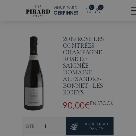
Retour à la liste des vins
0
0
VINS PIRARD
GERPINNES
2019 ROSE LES
CONTRÉES
CHAMPAGNE
ROSÉ DE
SAIGNÉE
DOMAINE
ALEXANDRE-
BONNET - LES
RICEYS
90,00
€
EN STOCK
AJOUTER AU
QTE :
PANIER