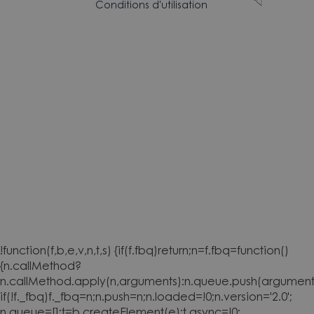
Conditions d'utilisation
!function(f,b,e,v,n,t,s) {if(f.fbq)return;n=f.fbq=function()
{n.callMethod?
n.callMethod.apply(n,arguments):n.queue.push(arguments
if(!f._fbq)f._fbq=n;n.push=n;n.loaded=!0;n.version='2.0';
n.queue=[];t=b.createElement(e);t.async=!0;