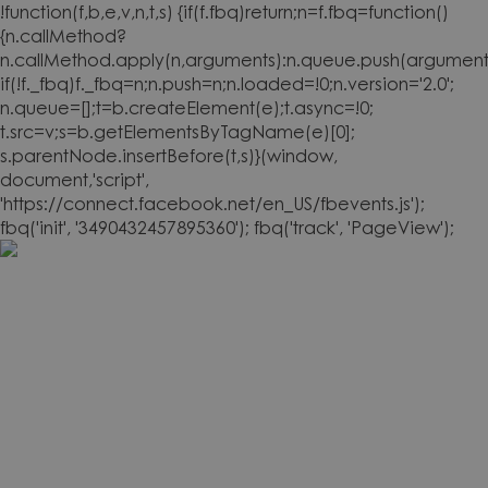
!function(f,b,e,v,n,t,s) {if(f.fbq)return;n=f.fbq=function()
{n.callMethod?
n.callMethod.apply(n,arguments):n.queue.push(arguments
if(!f._fbq)f._fbq=n;n.push=n;n.loaded=!0;n.version='2.0';
n.queue=[];t=b.createElement(e);t.async=!0;
t.src=v;s=b.getElementsByTagName(e)[0];
s.parentNode.insertBefore(t,s)}(window,
document,'script',
'https://connect.facebook.net/en_US/fbevents.js');
fbq('init', '3490432457895360'); fbq('track', 'PageView');