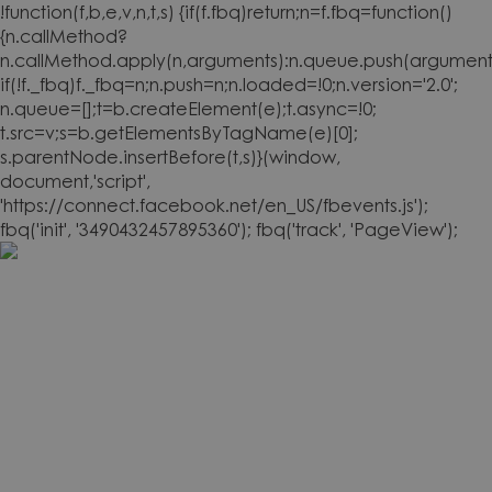
!function(f,b,e,v,n,t,s) {if(f.fbq)return;n=f.fbq=function()
{n.callMethod?
n.callMethod.apply(n,arguments):n.queue.push(arguments
if(!f._fbq)f._fbq=n;n.push=n;n.loaded=!0;n.version='2.0';
n.queue=[];t=b.createElement(e);t.async=!0;
t.src=v;s=b.getElementsByTagName(e)[0];
s.parentNode.insertBefore(t,s)}(window,
document,'script',
'https://connect.facebook.net/en_US/fbevents.js');
fbq('init', '3490432457895360'); fbq('track', 'PageView');