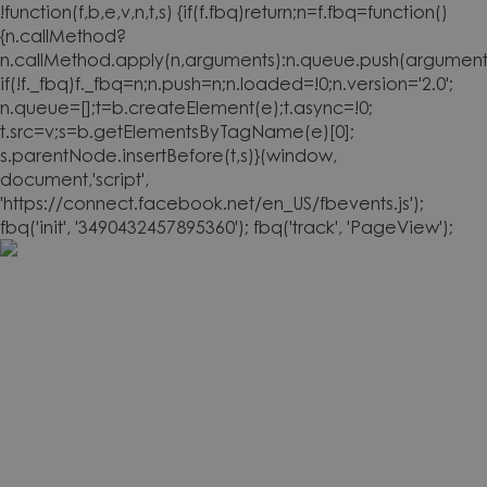
!function(f,b,e,v,n,t,s) {if(f.fbq)return;n=f.fbq=function()
{n.callMethod?
n.callMethod.apply(n,arguments):n.queue.push(arguments
if(!f._fbq)f._fbq=n;n.push=n;n.loaded=!0;n.version='2.0';
n.queue=[];t=b.createElement(e);t.async=!0;
t.src=v;s=b.getElementsByTagName(e)[0];
s.parentNode.insertBefore(t,s)}(window,
document,'script',
'https://connect.facebook.net/en_US/fbevents.js');
fbq('init', '3490432457895360'); fbq('track', 'PageView');