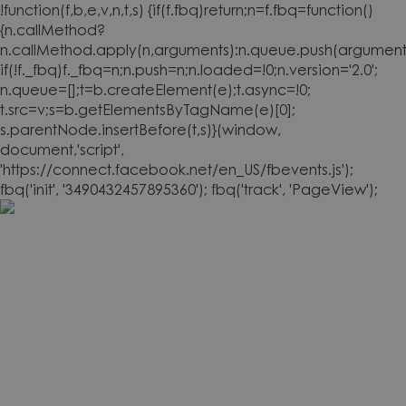
!function(f,b,e,v,n,t,s) {if(f.fbq)return;n=f.fbq=function()
{n.callMethod?
n.callMethod.apply(n,arguments):n.queue.push(arguments
if(!f._fbq)f._fbq=n;n.push=n;n.loaded=!0;n.version='2.0';
n.queue=[];t=b.createElement(e);t.async=!0;
t.src=v;s=b.getElementsByTagName(e)[0];
s.parentNode.insertBefore(t,s)}(window,
document,'script',
'https://connect.facebook.net/en_US/fbevents.js');
fbq('init', '3490432457895360'); fbq('track', 'PageView');