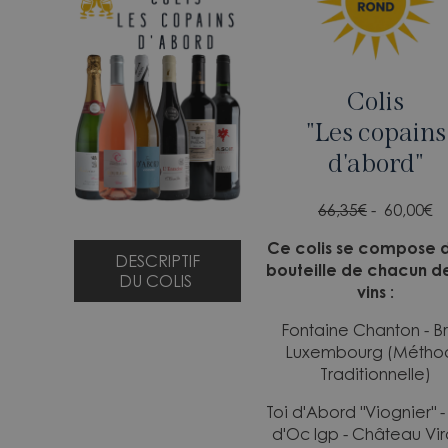
Colis
"Les copains
d'abord"
66,35€
- 60,00
€
Ce colis se compose 
DESCRIPTIF
bouteille de chacun d
DU COLIS
vins :
Fontaine Chanton - Bru
Luxembourg (Métho
Traditionnelle)
Toi d'Abord "Viognier" -
d'Oc Igp - Château Vir