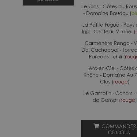
Le Clos - Côtes du Rouss
- Domaine Boudau (
bl
La Petite Fugue - Pays
Igp - Château Viranel (
Carménère Rengo - V
Del Cachapoal - Torre
Paredes - chili (
roug
Arc-en-Ciel - Côtes 
Rhône - Domaine Au 7
Clos (
rouge
)
Le Gamotin - Cahors - 
de Gamot (
rouge
)
COMMANDER
CE COLIS