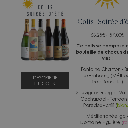
Colis "Soirée d'
63,25€
- 57,00
€
Ce colis se compose 
bouteille de chacun d
vins :
Fontaine Chanton - Br
Luxembourg (Métho
DESCRIPTIF
Traditionnelle)
DU COLIS
Sauvignon Rengo - Vall
Cachapoal - Torreon
Paredes - chili (
blan
Méditerranée Igp 
Domaine Figuière (
ro