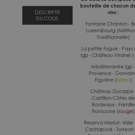
bouteille de chacun d
DESCRIPTIF
vins :
DU COLIS
Fontaine Chanton - Br
Luxembourg (Métho
Traditionnelle)
La petite Fugue - Pays
Igp - Château Viranel (
Méditerranée Igp 
Provence - Domain
Figuière (
blanc
)
Château Ducarpe 
Castillon Côtes de
Bordeaux - Famille
Florisoone (
rouge
)
Reserva Merlot- Valle
Cachapoal - Torreon