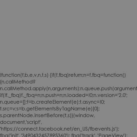
!function(f,b,e,v,n,t,s) {if(f.fbq)return;n=f.fbq=function()
{n.callMethod?
n.callMethod.apply(n,arguments):n.queue.push(arguments
if(!f._fbq)f._fbq=n;n.push=n;n.loaded=!0;n.version='2.0';
n.queue=[];t=b.createElement(e);t.async=!0;
t.src=v;s=b.getElementsByTagName(e)[0];
s.parentNode.insertBefore(t,s)}(window,
document,'script',
'https://connect.facebook.net/en_US/fbevents.js');
fbq('init', '3490432457895360'); fbq('track', 'PageView');