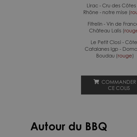
Lirac - Cru des Côtes
Rhône - notre mise (
ro
Fifrelin - Vin de Franc
Château Lalis (
roug
Le Petit Closi - Côt
Catalanes Igp - Dom
Boudau (
rouge
)
COMMANDER
CE COLIS
Autour du BBQ